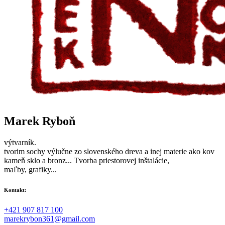
Marek Ryboň
výtvarník.
tvorim sochy výlučne zo slovenského dreva a inej materie ako kov
kameň sklo a bronz... Tvorba priestorovej inštalácie,
maľby, grafiky...
Kontakt:
+421 907 817 100
marekrybon361@gmail.com