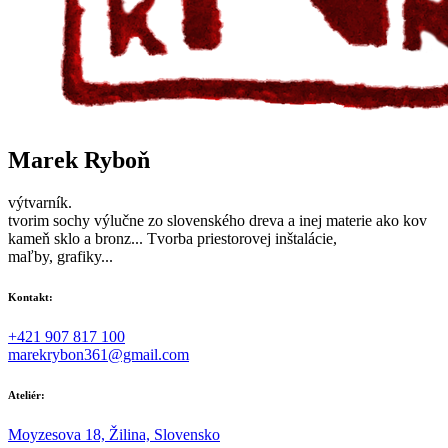
Marek Ryboň
výtvarník.
tvorim sochy výlučne zo slovenského dreva a inej materie ako kov
kameň sklo a bronz... Tvorba priestorovej inštalácie,
maľby, grafiky...
Kontakt:
+421 907 817 100
marekrybon361@gmail.com
Ateliér:
Moyzesova 18, Žilina, Slovensko