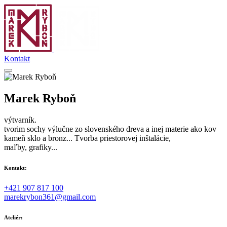
Kontakt
Marek Ryboň
výtvarník.
tvorim sochy výlučne zo slovenského dreva a inej materie ako kov
kameň sklo a bronz... Tvorba priestorovej inštalácie,
maľby, grafiky...
Kontakt:
+421 907 817 100
marekrybon361@gmail.com
Ateliér: