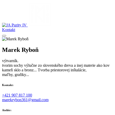
Kontakt
Marek Ryboň
výtvarník.
tvorim sochy výlučne zo slovenského dreva a inej materie ako kov
kameň sklo a bronz... Tvorba priestorovej inštalácie,
maľby, grafiky...
Kontakt:
+421 907 817 100
marekrybon361@gmail.com
Ateliér: